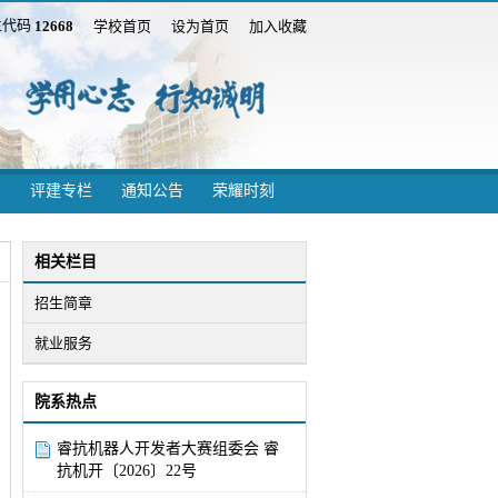
生代码
学校首页
设为首页
加入收藏
12668
评建专栏
通知公告
荣耀时刻
相关栏目
招生简章
就业服务
院系热点
睿抗机器人开发者大赛组委会 睿
抗机开〔2026〕22号